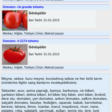
Domates -rio grande tohumu
Görüşülür
İlan Tarihi: 31-01-2015
Merkez, Niğde, Türkiye | Ürün, Mahsül pazarı
Domates -h 2274 tohumu
Görüşülür
İlan Tarihi: 31-01-2015
Merkez, Niğde, Türkiye | Ürün, Mahsül pazarı
Meyve, sebze, kuru meyve, kurutulmuş sebze ve her türlü tarım
ürünlerine ilişkin satış ilanlarını inceleyebilirsiniz.
Sebzeler; acur, asma yaprağı, bamya, barbunya, cin biberi,
çarliston biberi, dolma biberi, kıl biber köy biber, sivri biber, brokoli,
dere otu, domates, çeri domates, ankon domates, salkım domates,
salçalık domates, fasulye, fesleğen, ıspanak, kabak, karnıbahar,
kereviz, lahana, limon, mantar, marul, maydonoz, mısır, nane,
patates, roka, salatalık, sarımsak, soğan, semiz otu, tere, turp