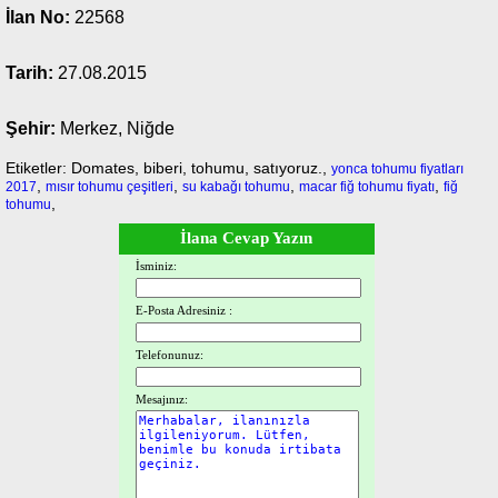
İlan No:
22568
Tarih:
27.08.2015
Şehir:
Merkez, Niğde
Etiketler: Domates, biberi, tohumu, satıyoruz.,
yonca tohumu fiyatları
,
,
,
,
2017
mısır tohumu çeşitleri
su kabağı tohumu
macar fiğ tohumu fiyatı
fiğ
,
tohumu
İlana Cevap Yazın
İsminiz:
E-Posta Adresiniz :
Telefonunuz:
Mesajınız: