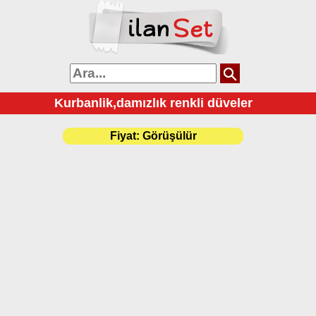
Kurbanlik,damızlık renkli düveler
Fiyat:
Görüşülür