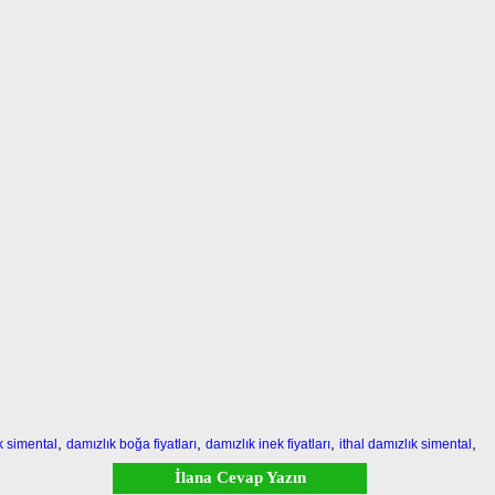
,
,
,
,
k simental
damızlık boğa fiyatları
damızlık inek fiyatları
ithal damızlık simental
İlana Cevap Yazın