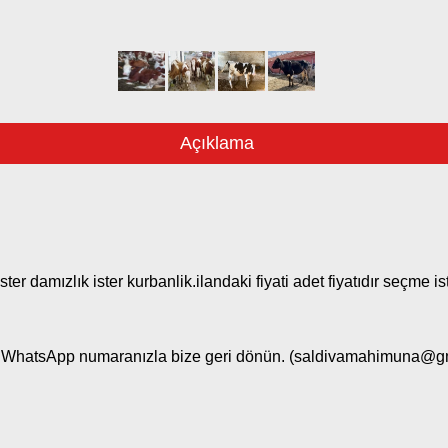
Açıklama
r damızlık ister kurbanlik.ilandaki fiyati adet fiyatıdır seçme i
n. WhatsApp numaranızla bize geri dönün. (
saldivamahimuna@g