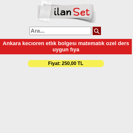
Ankara kecıoren etlık bolgesı matematık ozel ders
uygun fıya
Fiyat:
250,00 TL