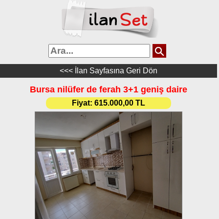
<<< İlan Sayfasına Geri Dön
Bursa nilüfer de ferah 3+1 geniş daire
Fiyat:
615.000,00 TL