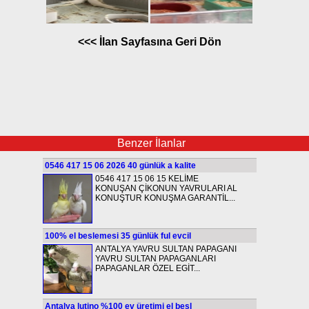
<<< İlan Sayfasına Geri Dön
Benzer İlanlar
0546 417 15 06 2026 40 günlük a kalite
0546 417 15 06 15 KELİME
KONUŞAN ÇİKONUN YAVRULARI AL
KONUŞTUR KONUŞMA GARANTİL...
100% el beslemesi 35 günlük ful evcil
ANTALYA YAVRU SULTAN PAPAGANI
YAVRU SULTAN PAPAGANLARI
PAPAGANLAR ÖZEL EGİT...
Antalya lutino %100 ev üretimi el besl