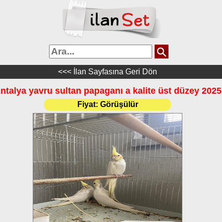
<<< İlan Sayfasına Geri Dön
ntalya yavru sultan papaganı a kalite üst düzey 2025
Fiyat:
Görüşülür