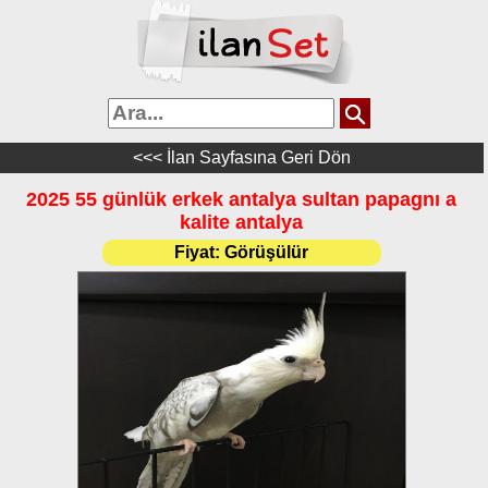
<<< İlan Sayfasına Geri Dön
2025 55 günlük erkek antalya sultan papagnı a
kalite antalya
Fiyat:
Görüşülür