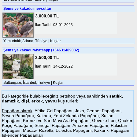
Şemsiye kakadu mevcuttur
3.000,00 TL
İlan Tarihi: 03-01-2023
Yumurtalık, Adana, Türkiye | Kuşlar
Şemsiye kakadu whatsapp (+34631489032)
2.500,00 TL
İlan Tarihi: 14-12-2022
Sultangazi, İstanbul, Türkiye | Kuşlar
Bu kategoride bulabileceğiniz petshop veya sahibinden
satılık,
damızlık, dişi, erkek, yavru
kuş türleri;
Papağan olarak
; Afrika Gri Papağanı, Jako, Cennet Papağanı,
Sevda Papağanı, Kakadu, Yeni Zelanda Papağanı, Sultan
Papağanı, Kırmızı ve Sarı Mavi Ara Papağanı, Geveze Lori, Quaker
Keşiş Papağanı, Senegal Papağanı, Amazon Papağanı, Pakistan
Papağanı, Macaw, Rozella, Eclectus Papağanı, Kakariki Papağanı,
İskender Papağanları