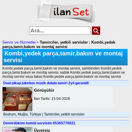
Servis ve Hizmetler
Tamirciler, yetkili servisler : Kombi,yedek
>
parça,tamir,bakım ve montaj servisi
Kombi,yedek parça,tamir,bakım ve montaj
servisi
Kombi,yedek parça,tamir,bakım ve montaj servisi, sahibinden Kombi,yedek
parça,tamir,bakım ve montaj servisi, satılık Kombi,yedek parça,tamir,bakım ve
montaj servisi veya takas Kombi,yedek parça,tamir,bakım ve montaj servisi
Dual pikap jukebox müzik dolabı tamiri 2yıl garantili
Görüşülür
İlan Tarihi: 15-04-2026
Bodrum, Muğla, Türkiye | Tamirciler, yetkili servisler
Demirdöküm kombi servisim 05365770021
Ücretsiz