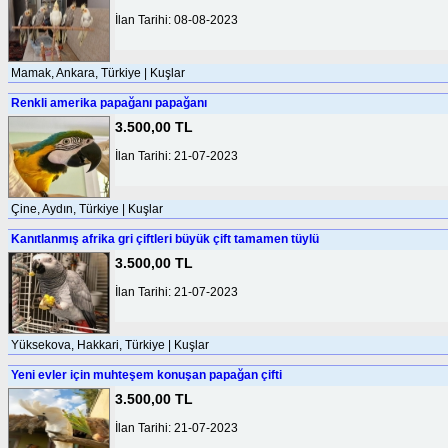
İlan Tarihi: 08-08-2023
Mamak, Ankara, Türkiye | Kuşlar
Renkli amerika papağanı papağanı
3.500,00 TL
İlan Tarihi: 21-07-2023
Çine, Aydın, Türkiye | Kuşlar
Kanıtlanmış afrika gri çiftleri büyük çift tamamen tüylü
3.500,00 TL
İlan Tarihi: 21-07-2023
Yüksekova, Hakkari, Türkiye | Kuşlar
Yeni evler için muhteşem konuşan papağan çifti
3.500,00 TL
İlan Tarihi: 21-07-2023