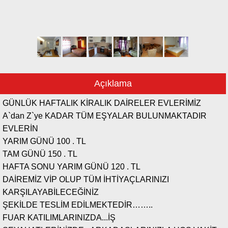
Açıklama
GÜNLÜK HAFTALIK KİRALIK DAİRELER EVLERİMİZ
A`dan Z`ye KADAR TÜM EŞYALAR BULUNMAKTADIR
EVLERİN
YARIM GÜNÜ 100 . TL
TAM GÜNÜ 150 . TL
HAFTA SONU YARIM GÜNÜ 120 . TL
DAİREMİZ VİP OLUP TÜM İHTİYAÇLARINIZI
KARŞILAYABİLECEĞİNİZ
ŞEKİLDE TESLİM EDİLMEKTEDİR……..
FUAR KATILIMLARINIZDA...İŞ