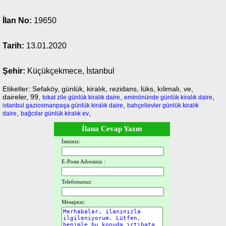
İlan No:
19650
Tarih:
13.01.2020
Şehir:
Küçükçekmece, İstanbul
Etiketler: Sefaköy, günlük, kiralık, rezidans, lüks, kılimalı, ve,
daireler, 99,
,
,
tokat zile günlük kiralık daire
eminönünde günlük kiralık daire
,
istanbul gaziosmanpaşa günlük kiralık daire
bahçelievler günlük kiralık
,
,
daire
bağcılar günlük kiralık ev
İlana Cevap Yazın
İsminiz:
E-Posta Adresiniz :
Telefonunuz:
Mesajınız: