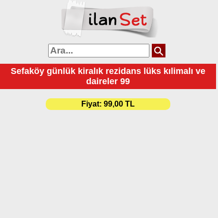
Sefaköy günlük kiralık rezidans lüks kılimalı ve
daireler 99
Fiyat:
99,00 TL