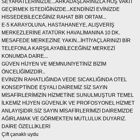
SEYAHATLERİNİZDE...ARKADAŞLARINIZLA HOŞ VAKİT
GEÇİRMEK İSTEDİĞİNİZDE...KENDİNİZİ EVİNİZDE
HİSSEDEBİLECEĞİNİZ RAHAT BİR ORTAM...
E-5 KARAYOLUNA, HASTAHANEYE, ALIŞVERİŞ
MERKEZLERİNE ATATÜRK HAVALİMANINA 10 DK.
MESAFEDE MERKEZİNE YAKIN...İHTİYAÇLARINIZI BİR
TELEFONLA KARŞILAYABİLECEĞİNİZ MERKEZİ
KONUMDA DAİRE...
GÜVEN HİJYEN VE MEMNUNİYETİNİZ BİZİM
ÖNCELİĞİMİZDİR..
EVİNİZİN RAHATLIĞINDA VEDE SICAKLIĞINDA OTEL
KONSEPTİNDE EŞYALI DAİREMİZ SİZ SAYIN
MİSAFİRLERİMİZİN HİZMETİNE SUNULMUŞTUR TEMEL
İLKEMİZ HİJYEN GÜVENLİK VE PROFOSYONEL HİZMET
ANLAYIŞIDIR.SİZ SAYIN MİSAFİRLERİMİZİ DAİREMİZDE
AĞIRLAMAK VE GÖRMEKTEN MUTLULUK DUYARIZ.
DAİRE ÖZELLİKLERİ
Çift çanaklı uydu